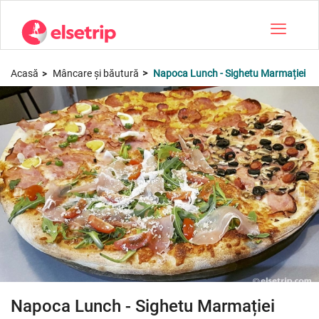
Toggle na
Acasă
Mâncare și băutură
Napoca Lunch - Sighetu Marmației
Napoca Lunch - Sighetu Marmației