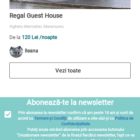
Regal Guest House
Sighetu Marmatiei, Maramures
De la
120 Lei
/noapte
Ileana
Vezi toate
Abonează-te la newsletter
Prin abonarea la newsletter confirm că am peste 18 ani și sunt de
acord cu
Termeni și Condiții
de utilizare a site-ului și cu
Politica de
Confidențialitate
Puteţi anula oricând abonarea prin accesarea butonului
“Dezabonare newsletter” de la finalul fiecărui newsletter, fapt ce va