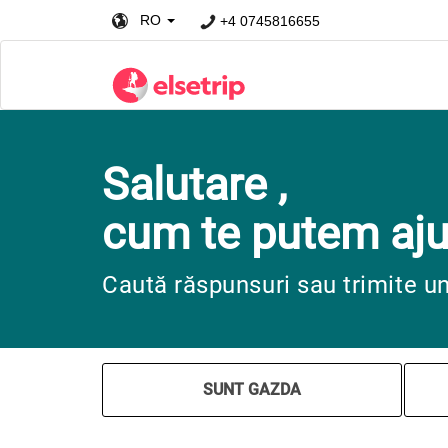
RO
+4 0745816655
Salutare ,
cum te putem aju
Caută răspunsuri sau trimite u
SUNT GAZDA