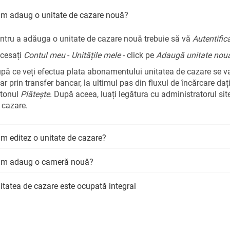
m adaug o unitate de cazare nouă?
ntru a adăuga o unitate de cazare nouă trebuie să vă
Autentifica
cesați
Contul meu
-
Unitățile mele
- click pe
Adaugă unitate nou
pă ce veți efectua plata abonamentului unitatea de cazare se va
ar prin transfer bancar, la ultimul pas din fluxul de încărcare dați
tonul
Plătește
. După aceea, luați legătura cu administratorul site-
 cazare.
m editez o unitate de cazare?
m adaug o cameră nouă?
itatea de cazare este ocupată integral