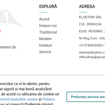
EXPLORĂ
ADRESA
ELSETRIP SRL
Acasă
CUI: 39555104
Despre noi
EUID: ROONRC.J
Tradițional
Nr.Reg.Com. J24
Modern
Hoteluri
+4 0745816655 /
ietenii tăi.
Servicii
elsetrip@yahoo.c
office4trip@gmai
viciilor ce vi le oferim, pentru
mai sigură și mai bună analizând
 de acord cu utilizarea de cookie-uri
Preferințe privind m
privind modulele cookie
și
Politica
sau accesează Preferințe privind