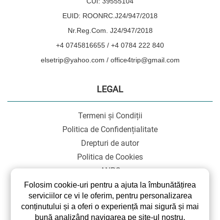
CUI: 39555104
EUID: ROONRC.J24/947/2018
Nr.Reg.Com. J24/947/2018
+4 0745816655 / +4 0784 222 840
elsetrip@yahoo.com / office4trip@gmail.com
LEGAL
Termeni și Condiții
Politica de Confidențialitate
Drepturi de autor
Politica de Cookies
ANPC
SOL
Folosim cookie-uri pentru a ajuta la îmbunătățirea
serviciilor ce vi le oferim, pentru personalizarea
conținutului și a oferi o experiență mai sigură și mai
bună analizând navigarea pe site-ul nostru.