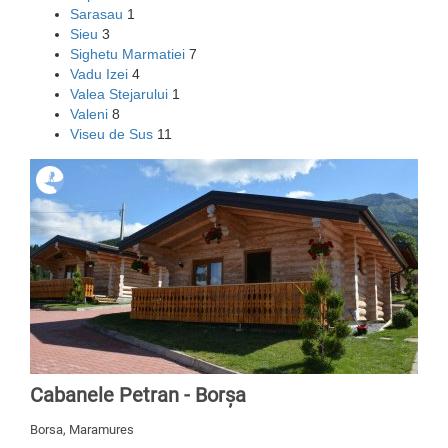
Sarasau
1
Sieu
3
Sighetu Marmatiei
7
Vadu Izei
4
Valea Stejarului
1
Valeni
8
Viseu de Sus
11
Cabanele Petran - Borșa
Borsa, Maramures