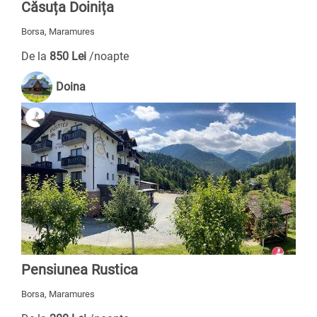
Căsuța Doinița
Borsa, Maramures
De la
850 Lei
/noapte
Doina
Pensiunea Rustica
Borsa, Maramures