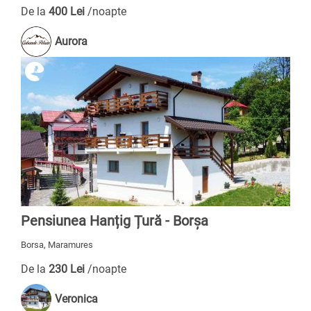
De la
400 Lei
/noapte
Aurora
Pensiunea Hanțig Țură - Borșa
Borsa, Maramures
De la
230 Lei
/noapte
Veronica