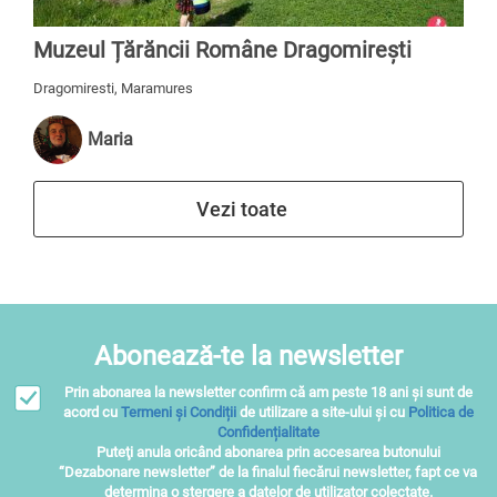
Muzeul Țărăncii Române Dragomirești
Dragomiresti, Maramures
Maria
Vezi toate
Abonează-te la newsletter
Prin abonarea la newsletter confirm că am peste 18 ani și sunt de
acord cu
Termeni și Condiții
de utilizare a site-ului și cu
Politica de
Confidențialitate
Puteţi anula oricând abonarea prin accesarea butonului
“Dezabonare newsletter” de la finalul fiecărui newsletter, fapt ce va
determina o ştergere a datelor de utilizator colectate.