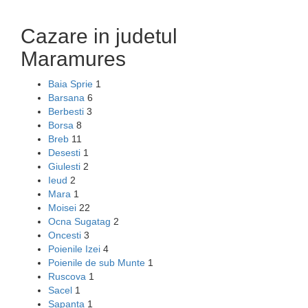
Cazare in judetul
Maramures
Baia Sprie
1
Barsana
6
Berbesti
3
Borsa
8
Breb
11
Desesti
1
Giulesti
2
Ieud
2
Mara
1
Moisei
22
Ocna Sugatag
2
Oncesti
3
Poienile Izei
4
Poienile de sub Munte
1
Ruscova
1
Sacel
1
Sapanta
1