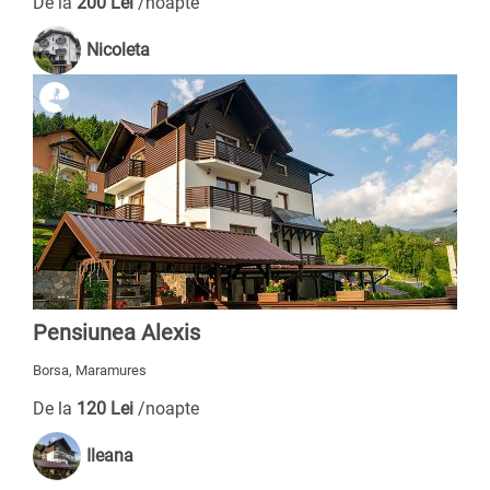
De la
200 Lei
/noapte
Nicoleta
Pensiunea Alexis
Borsa, Maramures
De la
120 Lei
/noapte
Ileana