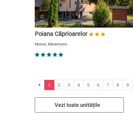
Poiana Căprioarelor
Moisei, Maramures
Previous
1
2
3
4
5
6
7
8
9
Vezi toate unitățile