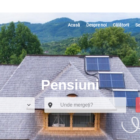
Acasă
Despre noi
Călătorii
Se
Pensiuni