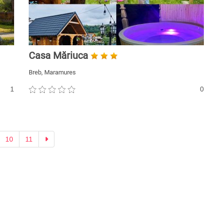
Casa Măriuca
Breb, Maramures
1
0
Next
10
11