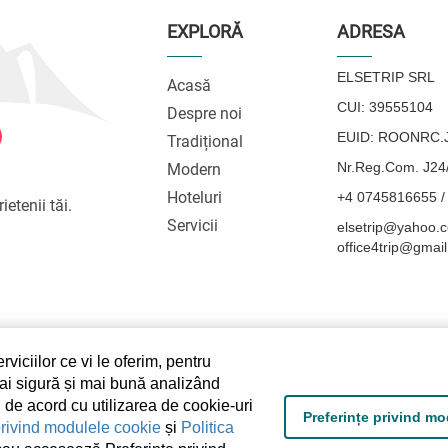
EXPLORĂ
ADRESA
ELSETRIP SRL
Acasă
CUI: 39555104
Despre noi
EUID: ROONRC.J
Tradițional
Nr.Reg.Com. J24
Modern
Hoteluri
+4 0745816655 /
ietenii tăi.
Servicii
elsetrip@yahoo.c
office4trip@gmai
viciilor ce vi le oferim, pentru
mai sigură și mai bună analizând
 de acord cu utilizarea de cookie-uri
Preferințe privind m
privind modulele cookie
și
Politica