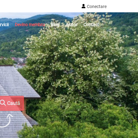
Conectare
rvicii
Devino membru
Blog
Ajutor
Contact
Caută