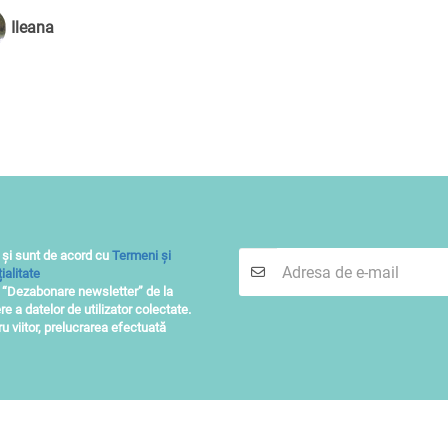
Ileana
 și sunt de acord cu
Termeni și
ialitate
i “Dezabonare newsletter” de la
re a datelor de utilizator colectate.
 viitor, prelucrarea efectuată