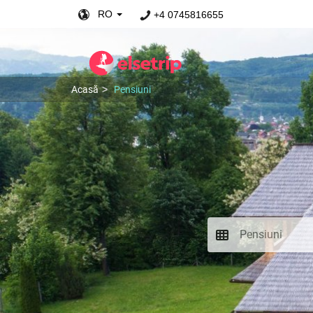
RO
+4 0745816655
Acasă
Pensiuni