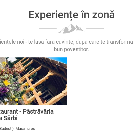
Experiențe în zonă
ențele noi - te lasă fără cuvinte, după care te transformă 
bun povestitor.
aurant - Păstrăvăria
a Sârbi
(Budesti), Maramures