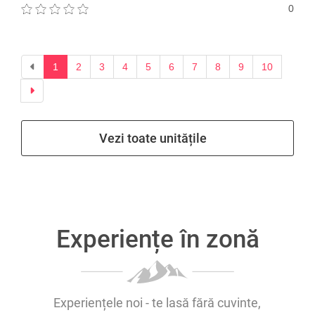
0
Previous
1
2
3
4
5
6
7
8
9
10
Next
Vezi toate unitățile
Experiențe în zonă
Experiențele noi - te lasă fără cuvinte,