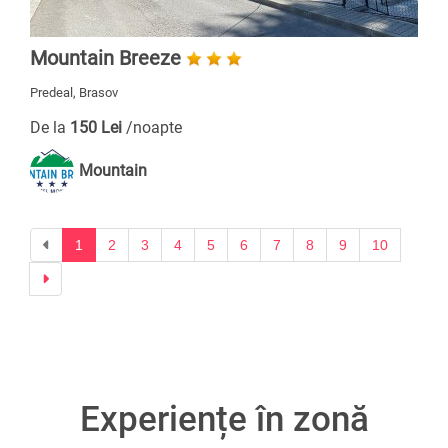
Mountain Breeze
Predeal, Brasov
De la
150 Lei
/noapte
Mountain
Previous
1
2
3
4
5
6
7
8
9
10
Next
Experiențe în zonă