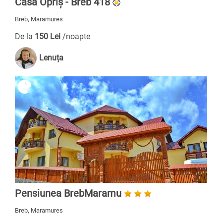
Casa Opriș - Breb 418
Breb, Maramures
De la
150 Lei
/noapte
Lenuța
Pensiunea BrebMaramu
Breb, Maramures