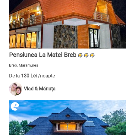
Pensiunea La Matei Breb
Breb, Maramures
De la
130 Lei
/noapte
Vlad & Măriuța