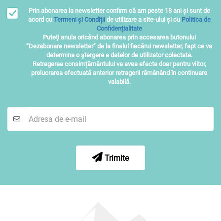
Prin abonarea la newsletter confirm că am peste 18 ani și sunt de
acord cu
Termeni și Condiții
de utilizare a site-ului și cu
Politica de
Confidențialitate
Puteţi anula oricând abonarea prin accesarea butonului
“Dezabonare newsletter” de la finalul fiecărui newsletter, fapt ce va
determina o ştergere a datelor de utilizator colectate.
Retragerea consimțământului va avea efecte doar pentru viitor,
prelucrarea efectuată anterior retragerii rămânând în continuare
valabilă.
Trimite