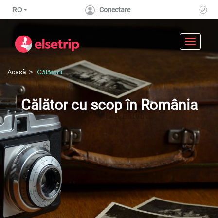
RO
Conectare
Toggle n
Acasă
Călătorii
Călător cu scop în România