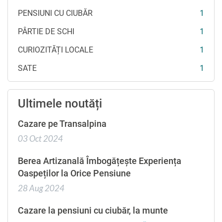
PENSIUNI CU CIUBĂR
1
PÂRTIE DE SCHI
1
CURIOZITĂȚI LOCALE
1
SATE
1
Ultimele noutăți
Cazare pe Transalpina
03 Oct 2024
Berea Artizanală Îmbogățește Experiența
Oaspeților la Orice Pensiune
28 Aug 2024
Cazare la pensiuni cu ciubăr, la munte